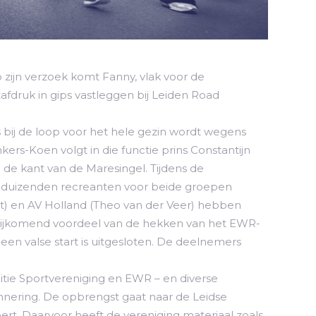
 zijn verzoek komt Fanny, vlak voor de
etafdruk in gips vastleggen bij Leiden Road
s bij de loop voor het hele gezin wordt wegens
rs-Koen volgt in die functie prins Constantijn
 de kant van de Maresingel. Tijdens de
 de duizenden recreanten voor beide groepen
t) en AV Holland (Theo van der Veer) hebben
ar. Bijkomend voordeel van de hekken van het EWR-
een valse start is uitgesloten. De deelnemers
litie Sportvereniging en EWR – en diverse
nnering. De opbrengst gaat naar de Leidse
ert. Daarvoor heeft de vereniging materiaal zoals