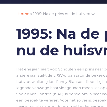
Home
»
1995: Na de prins nu de huisvrouw
1995: Na de 
nu de huis
Het ene jaar haalt Rob Schouten een prins naar d
andere jaar strikt de LPSV-organisator de beken
huisvrouw aller tijden. Fanny Blankers-Koen, bij ha
legende vanwege haar vier gouden medailles op
Spelen van Londen (1948), is bereid om in haar 
een bezoek te vereren. Voor het zo ver is, bezoe
haar woonplaats Hoofddorp, met Leidenaar Menn