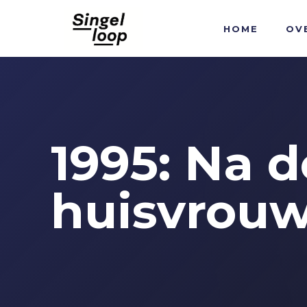
HOME
OV
1995: Na d
huisvrou