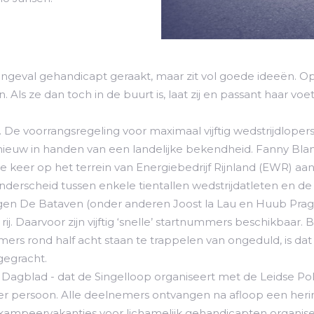
ngeval gehandicapt geraakt, maar zit vol goede ideeën. Op
. Als ze dan toch in de buurt is, laat zij en passant haar vo
De voorrangsregeling voor maximaal vijftig wedstrijdloper
ieuw in handen van een landelijke bekendheid. Fanny Blanke
 keer op het terrein van Energiebedrijf Rijnland (EWR) aan
 onderscheid tussen enkele tientallen wedstrijdatleten en
ingen De Bataven (onder anderen Joost la Lau en Huub Prag
e rij. Daarvoor zijn vijftig ‘snelle’ startnummers beschikba
ers rond half acht staan te trappelen van ongeduld, is dat 
gegracht.
h Dagblad - dat de Singelloop organiseert met de Leidse Po
er persoon. Alle deelnemers ontvangen na afloop een heri
g kampeervakanties voor lichamelijk gehandicapten organise