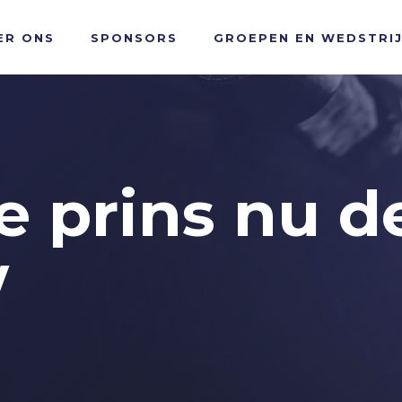
ER ONS
SPONSORS
GROEPEN EN WEDSTRI
e prins nu d
w