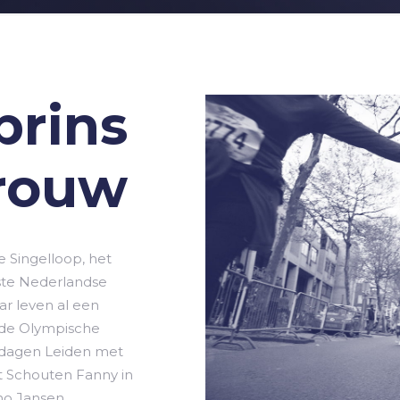
prins
vrouw
e Singelloop, het
dste Nederlandse
ar leven al een
 de Olympische
nadagen Leiden met
kt Schouten Fanny in
o Jansen.