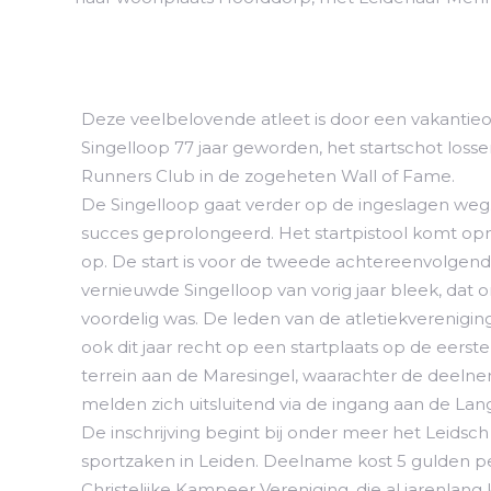
Deze veelbelovende atleet is door een vakantieo
Singelloop 77 jaar geworden, het startschot lossen
Runners Club in de zogeheten Wall of Fame.
De Singelloop gaat verder op de ingeslagen weg. 
succes geprolongeerd. Het startpistool komt opn
op. De start is voor de tweede achtereenvolgende
vernieuwde Singelloop van vorig jaar bleek, dat
voordelig was. De leden van de atletiekverenig
ook dit jaar recht op een startplaats op de eerst
terrein aan de Maresingel, waarachter de deelnem
melden zich uitsluitend via de ingang aan de Lan
De inschrijving begint bij onder meer het Leidsc
sportzaken in Leiden. Deelname kost 5 gulden p
Christelijke Kampeer Vereniging, die al jarenlan