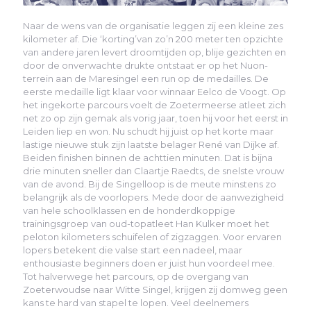
Naar de wens van de organisatie leggen zij een kleine zes
kilometer af. Die ‘korting’van zo’n 200 meter ten opzichte
van andere jaren levert droomtijden op, blije gezichten en
door de onverwachte drukte ontstaat er op het Nuon-
terrein aan de Maresingel een run op de medailles. De
eerste medaille ligt klaar voor winnaar Eelco de Voogt. Op
het ingekorte parcours voelt de Zoetermeerse atleet zich
net zo op zijn gemak als vorig jaar, toen hij voor het eerst in
Leiden liep en won. Nu schudt hij juist op het korte maar
lastige nieuwe stuk zijn laatste belager René van Dijke af.
Beiden finishen binnen de achttien minuten. Dat is bijna
drie minuten sneller dan Claartje Raedts, de snelste vrouw
van de avond. Bij de Singelloop is de meute minstens zo
belangrijk als de voorlopers. Mede door de aanwezigheid
van hele schoolklassen en de honderdkoppige
trainingsgroep van oud-topatleet Han Kulker moet het
peloton kilometers schuifelen of zigzaggen. Voor ervaren
lopers betekent die valse start een nadeel, maar
enthousiaste beginners doen er juist hun voordeel mee.
Tot halverwege het parcours, op de overgang van
Zoeterwoudse naar Witte Singel, krijgen zij domweg geen
kans te hard van stapel te lopen. Veel deelnemers