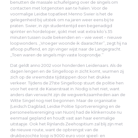
benutten de massale schuifelgang over de singels om
contacten met lotgenoten aan te halen. Voor de
voormalige Leidse topatleet Menno Swier is het de
gelegenheid bij uitstek om na jaren weer eens bij te
praten. Swier, in zijn studententijd een begenadigd
sprinter en hordeloper, sjokt met wat extra kilo’s 35
minuten tussen oude bekenden en – wie weet – nieuwe
loopwonders. ,,Vroeger woonde ik daarachter’’, zegt hij na
afloop puffend, en zijn vinger wijst naar de Langegracht.
,,Toen waren de singels mijn vaste looprondje.’’
Dat geldt anno 2002 voor honderden Leidenaars. Als de
dagen lengen en de Singelloop in zicht komt, wurmen zij
zich op de vreemdste tijdstippen door het drukke
verkeer. Tijdens de 27ste Singelloop stuurt de politie hen
voor het eerst de Kaiserstraat in. Nodig is het niet, want
anders dan verwacht zijn de wegwerkzaamheden aan de
Witte Singel nog niet begonnen. Maar de organisatie
(Leidsch Dagblad, Leidse Politie Sportvereniging en de
personeelsvereniging van Nuon) had de klinkerroute nu
eenmaal gepland en houdt vast aan haar eenmalige
uitstapje. Ook het Rijnlands Zeehospitium zal blij zijn met
de nieuwe route, want de opbrengst van de
drukbezochte loop is 9000 euro voor speel- en