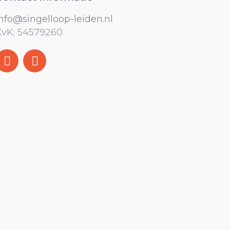
info@singelloop-leiden.nl
KvK: 54579260