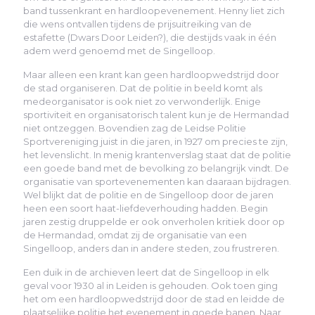
band tussenkrant en hardloopevenement. Henny liet zich
die wens ontvallen tijdens de prijsuitreiking van de
estafette (Dwars Door Leiden?), die destijds vaak in één
adem werd genoemd met de Singelloop.
Maar alleen een krant kan geen hardloopwedstrijd door
de stad organiseren. Dat de politie in beeld komt als
medeorganisator is ook niet zo verwonderlijk. Enige
sportiviteit en organisatorisch talent kun je de Hermandad
niet ontzeggen. Bovendien zag de Leidse Politie
Sportvereniging juist in die jaren, in 1927 om precies te zijn,
het levenslicht. In menig krantenverslag staat dat de politie
een goede band met de bevolking zo belangrijk vindt. De
organisatie van sportevenementen kan daaraan bijdragen.
Wel blijkt dat de politie en de Singelloop door de jaren
heen een soort haat-liefdeverhouding hadden. Begin
jaren zestig druppelde er ook onverholen kritiek door op
de Hermandad, omdat zij de organisatie van een
Singelloop, anders dan in andere steden, zou frustreren.
Een duik in de archieven leert dat de Singelloop in elk
geval voor 1930 al in Leiden is gehouden. Ook toen ging
het om een hardloopwedstrijd door de stad en leidde de
plaatselijke politie het evenement in goede banen. Naar