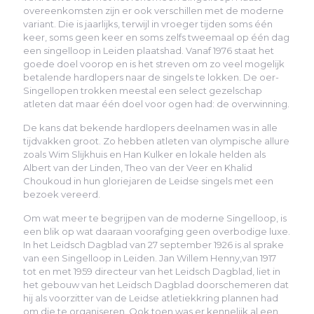
overeenkomsten zijn er ook verschillen met de moderne
variant. Die is jaarlijks, terwijl in vroeger tijden soms één
keer, soms geen keer en soms zelfs tweemaal op één dag
een singelloop in Leiden plaatshad. Vanaf 1976 staat het
goede doel voorop en is het streven om zo veel mogelijk
betalende hardlopers naar de singels te lokken. De oer-
Singellopen trokken meestal een select gezelschap
atleten dat maar één doel voor ogen had: de overwinning.
De kans dat bekende hardlopers deelnamen was in alle
tijdvakken groot. Zo hebben atleten van olympische allure
zoals Wim Slijkhuis en Han Kulker en lokale helden als
Albert van der Linden, Theo van der Veer en Khalid
Choukoud in hun gloriejaren de Leidse singels met een
bezoek vereerd.
Om wat meer te begrijpen van de moderne Singelloop, is
een blik op wat daaraan voorafging geen overbodige luxe.
In het Leidsch Dagblad van 27 september 1926 is al sprake
van een Singelloop in Leiden. Jan Willem Henny,van 1917
tot en met 1959 directeur van het Leidsch Dagblad, liet in
het gebouw van het Leidsch Dagblad doorschemeren dat
hij als voorzitter van de Leidse atletiekkring plannen had
om die te organiseren. Ook toen was er kennelijk al een