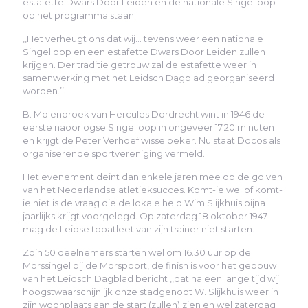
estafette Dwars Door Leiden en de nationale Singelloop
op het programma staan.
,,Het verheugt ons dat wij… tevens weer een nationale
Singelloop en een estafette Dwars Door Leiden zullen
krijgen. Der traditie getrouw zal de estafette weer in
samenwerking met het Leidsch Dagblad georganiseerd
worden.’’
B. Molenbroek van Hercules Dordrecht wint in 1946 de
eerste naoorlogse Singelloop in ongeveer 17.20 minuten
en krijgt de Peter Verhoef wisselbeker. Nu staat Docos als
organiserende sportvereniging vermeld.
Het evenement deint dan enkele jaren mee op de golven
van het Nederlandse atletieksucces. Komt-ie wel of komt-
ie niet is de vraag die de lokale held Wim Slijkhuis bijna
jaarlijks krijgt voorgelegd. Op zaterdag 18 oktober 1947
mag de Leidse topatleet van zijn trainer niet starten.
Zo’n 50 deelnemers starten wel om 16.30 uur op de
Morssingel bij de Morspoort, de finish is voor het gebouw
van het Leidsch Dagblad bericht ,,dat na een lange tijd wij
hoogstwaarschijnlijk onze stadgenoot W. Slijkhuis weer in
zijn woonplaats aan de start (zullen) zien en wel zaterdag