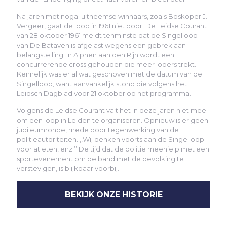
Na jaren met nogal uitheemse winnaars, zoals Boskoper J.
Vergeer, gaat de loop in 1961 niet door. De Leidse Courant
van 28 oktober 1961 meldt tenminste dat de Singelloop
van De Bataven is afgelast wegens een gebrek aan
belangstelling. In Alphen aan den Rijn wordt een
concurrerende cross gehouden die meer lopers trekt.
Kennelijk was er al wat geschoven met de datum van de
Singelloop, want aanvankelijk stond die volgens het
Leidsch Dagblad voor 21 oktober op het programma.
Volgens de Leidse Courant valt het in deze jaren niet mee
om een loop in Leiden te organiseren. Opnieuw is er geen
jubileumronde, mede door tegenwerking van de
politieautoriteiten. ,,Wij denken voorts aan de Singelloop
voor atleten, enz.’’ De tijd dat de politie meehielp met een
sportevenement om de band met de bevolking te
verstevigen, is blijkbaar voorbij.
BEKIJK ONZE HISTORIE