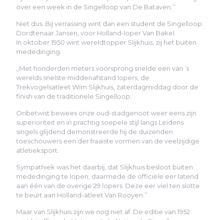
over een week in de Singelloop van De Bataven.’’
Niet dus. Bij verrassing wint dan een student de Singelloop:
Dordtenaar Jansen, voor Holland-loper Van Bakel.
In oktober 1950 wint wereldtopper Slijkhuis, zij het buiten
mededinging.
,,Met honderden meters voorsprong snelde een van ’s
werelds snelste middenafstand lopers, de
Trekvogelsatleet Wim Slijkhuis, zaterdagmiddag door de
finish van de traditionele Singelloop.
Onbetwist bewees onze oud-stadgenoot weer eens zijn
superioriteit en in prachtig soepele stijl langs Leidens
singels glijdend demonstreerde hij de duizenden
toeschouwers een der fraaiste vormen van de veelzijdige
atletieksport.
Sympathiek was het daarbij, dat Slijkhuis besloot buiten
mededinging te lopen, daarmede de officiële eer latend
aan één van de overige 29 lopers. Deze eer viel ten slotte
te beurt aan Holland-atleet Van Rooyen.’’
Maar van Slijkhuis zijn we nog niet af. De editie van 1952