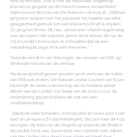
wint hij officieel. ,,Het is met de Nationale Singelloop
precies zo gegaan als de toeschouwers verwachtten.’’
Slijkhuis won de loop van De Bataven van kop af. ,,Slijkhuis
ging zeer soepel over het plaveisel. Hij maakte van elke
gelegenheid gebruik om een kleine bocht af te snijden.
Zo ging het 16 min. 58,1 sec. achtereen. Uiterst regelmatig
was zijn lopen. Het was een genot deze atleet, die op de
OS in Londen brons won, in volmaakte stijl op een
onbedreigde zege af te zien stevenen.’’
Tweede wordt H. van Wieringen, de winnaar van 1951, op
driekwart minuut van de winnaar.
Na deze sportief gezien gouden jaren verloopt de editie
van 1955 wat anders. De Nieuwe Leidse Courant van 10 juni
beschrijft de saaie overwinning van AV Holland-atleet
Albert van der Linden. De finale van de loop is voor de
verandering gepland tijdens de rust van een
voetbalwedstrijd.
,,Zakdoek naar beneden, motorpolitie en twee auto’s van
start en 24 lopers (30 aanmeldingen), die zich naar de kop
wrongen, de start van de Singelloop waarvan de finale in
de Leidse Hout was. Spannend, nee volstrekt niet. Albert
van der Linden ging direct naar voren en bleef daar.’’