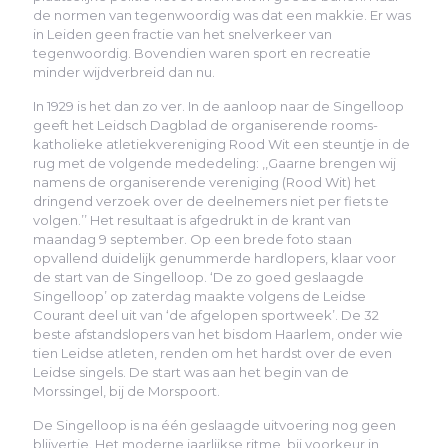
de normen van tegenwoordig was dat een makkie. Er was
in Leiden geen fractie van het snelverkeer van
tegenwoordig. Bovendien waren sport en recreatie
minder wijdverbreid dan nu.
In 1929 is het dan zo ver. In de aanloop naar de Singelloop
geeft het Leidsch Dagblad de organiserende rooms-
katholieke atletiekvereniging Rood Wit een steuntje in de
rug met de volgende mededeling: ,,Gaarne brengen wij
namens de organiserende vereniging (Rood Wit) het
dringend verzoek over de deelnemers niet per fiets te
volgen.’’ Het resultaat is afgedrukt in de krant van
maandag 9 september. Op een brede foto staan
opvallend duidelijk genummerde hardlopers, klaar voor
de start van de Singelloop. ‘De zo goed geslaagde
Singelloop’ op zaterdag maakte volgens de Leidse
Courant deel uit van ‘de afgelopen sportweek’. De 32
beste afstandslopers van het bisdom Haarlem, onder wie
tien Leidse atleten, renden om het hardst over de even
Leidse singels. De start was aan het begin van de
Morssingel, bij de Morspoort.
De Singelloop is na één geslaagde uitvoering nog geen
blijvertje. Het moderne jaarlijkse ritme, bij voorkeur in