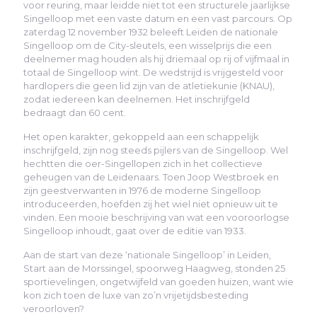
voor reuring, maar leidde niet tot een structurele jaarlijkse
Singelloop met een vaste datum en een vast parcours. Op
zaterdag 12 november 1932 beleeft Leiden de nationale
Singelloop om de City-sleutels, een wisselprijs die een
deelnemer mag houden als hij driemaal op rij of vijfmaal in
totaal de Singelloop wint. De wedstrijd is vrijgesteld voor
hardlopers die geen lid zijn van de atletiekunie (KNAU),
zodat iedereen kan deelnemen. Het inschrijfgeld
bedraagt dan 60 cent.
Het open karakter, gekoppeld aan een schappelijk
inschrijfgeld, zijn nog steeds pijlers van de Singelloop. Wel
hechtten die oer-Singellopen zich in het collectieve
geheugen van de Leidenaars. Toen Joop Westbroek en
zijn geestverwanten in 1976 de moderne Singelloop
introduceerden, hoefden zij het wiel niet opnieuw uit te
vinden. Een mooie beschrijving van wat een vooroorlogse
Singelloop inhoudt, gaat over de editie van 1933.
Aan de start van deze ‘nationale Singelloop’ in Leiden,
Start aan de Morssingel, spoorweg Haagweg, stonden 25
sportievelingen, ongetwijfeld van goeden huizen, want wie
kon zich toen de luxe van zo’n vrijetijdsbesteding
veroorloven?