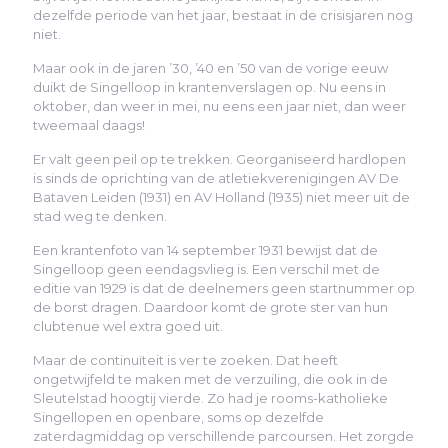
dezelfde periode van het jaar, bestaat in de crisisjaren nog
niet.
Maar ook in de jaren ’30, ’40 en ’50 van de vorige eeuw
duikt de Singelloop in krantenverslagen op. Nu eens in
oktober, dan weer in mei, nu eens een jaar niet, dan weer
tweemaal daags!
Er valt geen peil op te trekken. Georganiseerd hardlopen
is sinds de oprichting van de atletiekverenigingen AV De
Bataven Leiden (1931) en AV Holland (1935) niet meer uit de
stad weg te denken.
Een krantenfoto van 14 september 1931 bewijst dat de
Singelloop geen eendagsvlieg is. Een verschil met de
editie van 1929 is dat de deelnemers geen startnummer op
de borst dragen. Daardoor komt de grote ster van hun
clubtenue wel extra goed uit.
Maar de continuïteit is ver te zoeken. Dat heeft
ongetwijfeld te maken met de verzuiling, die ook in de
Sleutelstad hoogtij vierde. Zo had je rooms-katholieke
Singellopen en openbare, soms op dezelfde
zaterdagmiddag op verschillende parcoursen. Het zorgde