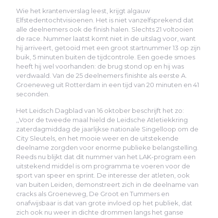
Wie het krantenverslag leest, krijgt algauw
Elfstedentochtvisioenen. Het is niet vanzelfsprekend dat
alle deelnemers ook de finish halen. Slechts 21 voltooien
de race. Nummer laatst komt niet in de uitslag voor, want
hij arriveert, getooid met een groot startnummer 13 op zijn
buik, 5 minuten buiten de tijdcontrole. Een goede smoes
heeft hij wel voorhanden: de brug stond op en hij was
verdwaald. Van de 25 deelnemers finishte als eerste A.
Groeneweg uit Rotterdam in een tijd van 20 minuten en 41
seconden.
Het Leidsch Dagblad van 16 oktober beschrijft het zo:
,,Voor de tweede maal hield de Leidsche Atletiekkring
zaterdagmiddag de jaarlijkse nationale Singelloop om de
City Sleutels, en het mooie weer en de uitstekende
deelname zorgden voor enorme publieke belangstelling.
Reeds nu blijkt dat dit nummer van het LAK-program een
uitstekend middel is om programma te voeren voor de
sport van speer en sprint. De interesse der atleten, ook
van buiten Leiden, demonstreert zich in de deelname van
cracks als Groeneweg, De Groot en Tummers en
onafwijsbaar is dat van grote invloed op het publiek, dat
zich ook nu weer in dichte drommen langs het ganse