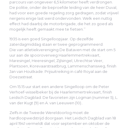
parcours van ongeveer 6,5 kilometer heeft verdrongen.
De politie, onder de beproefde leiding van de heer Duval,
had voor een goede regeling zorg gedragen, zodat vrijwel
nergens enige last werd ondervonden. Welk een nuttig
effect had daarbij de motorbrigade, die het zo goed als
mogelijk heeft gemaakt mee te fietsen.’’
1935 is een goed Singelloopjaar. Op dezelfde
zaterdagmiddag staan er twee geprogrammeerd:
Die van atletiekvereniging De Bataven met de start om 5
uur aan de spooroverweg Haarlemmertrekvaart,
Maresingel, Heeresingel, Zijlsingel, Utrechtse Veer,
Plantsoen, Korevaarstraatbrug, Lammenschansweg, finish
Jan van Houtkade. Prijsuitreiking in café Royal aan de
Doezastraat.
Om 15.15 uur start een andere Singelloop om de Peter
Verhoef-wisselbeker bij de Haarlemmertrekvaart, finish
Leidsch Dagblad. De favorieten zijn Logman (nummer 5), L.
van der Kugt (9) en A. van Leeuwen (10)..
Zelfs in de Tweede Wereldoorlog moet de
hardloopwedstrijd doorgaan. Het Leidsch Dagblad van 18
april 1941 vermeldt dat voor september en oktober de