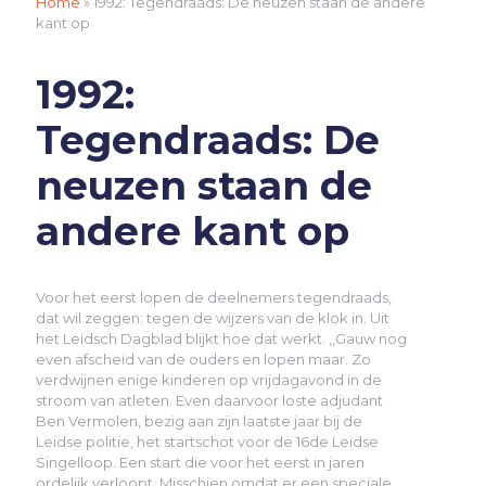
Home
»
1992: Tegendraads: De neuzen staan de andere
kant op
1992:
Tegendraads: De
neuzen staan de
andere kant op
Voor het eerst lopen de deelnemers tegendraads,
dat wil zeggen: tegen de wijzers van de klok in. Uit
het Leidsch Dagblad blijkt hoe dat werkt. ,,Gauw nog
even afscheid van de ouders en lopen maar. Zo
verdwijnen enige kinderen op vrijdagavond in de
stroom van atleten. Even daarvoor loste adjudant
Ben Vermolen, bezig aan zijn laatste jaar bij de
Leidse politie, het startschot voor de 16de Leidse
Singelloop. Een start die voor het eerst in jaren
ordelijk verloopt. Misschien omdat er een speciale