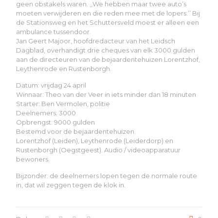
geen obstakels waren. ,,We hebben maar twee auto’s
moeten verwijderen en die reden mee met de lopers.’’ Bij
de Stationsweg en het Schuttersveld moest er alleen een
ambulance tussendoor.
Jan Geert Majoor, hoofdredacteur van het Leidsch
Dagblad, overhandigt drie cheques van elk 3000 gulden
aan de directeuren van de bejaardentehuizen Lorentzhof,
Leythenrode en Rustenborgh.
Datum: vrijdag 24 april
Winnaar: Theo van der Veer in iets minder dan 18 minuten
Starter: Ben Vermolen, politie
Deelnemers: 3000
Opbrengst: 9000 gulden
Bestemd voor de bejaardentehuizen.
Lorentzhof (Leiden), Leythenrode (Leiderdorp) en
Rustenborgh (Oegstgeest). Audio / videoapparatuur
bewoners.
Bijzonder: de deelnemers lopen tegen de normale route
in, dat wil zeggen tegen de klok in.