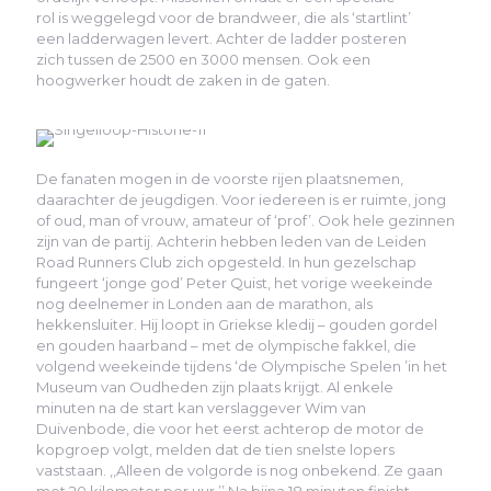
rol is weggelegd voor de brandweer, die als ‘startlint’
een ladderwagen levert. Achter de ladder posteren
zich tussen de 2500 en 3000 mensen. Ook een
hoogwerker houdt de zaken in de gaten.
De fanaten mogen in de voorste rijen plaatsnemen,
daarachter de jeugdigen. Voor iedereen is er ruimte, jong
of oud, man of vrouw, amateur of ‘prof’. Ook hele gezinnen
zijn van de partij. Achterin hebben leden van de Leiden
Road Runners Club zich opgesteld. In hun gezelschap
fungeert ‘jonge god’ Peter Quist, het vorige weekeinde
nog deelnemer in Londen aan de marathon, als
hekkensluiter. Hij loopt in Griekse kledij – gouden gordel
en gouden haarband – met de olympische fakkel, die
volgend weekeinde tijdens ‘de Olympische Spelen ’in het
Museum van Oudheden zijn plaats krijgt. Al enkele
minuten na de start kan verslaggever Wim van
Duivenbode, die voor het eerst achterop de motor de
kopgroep volgt, melden dat de tien snelste lopers
vaststaan. ,,Alleen de volgorde is nog onbekend. Ze gaan