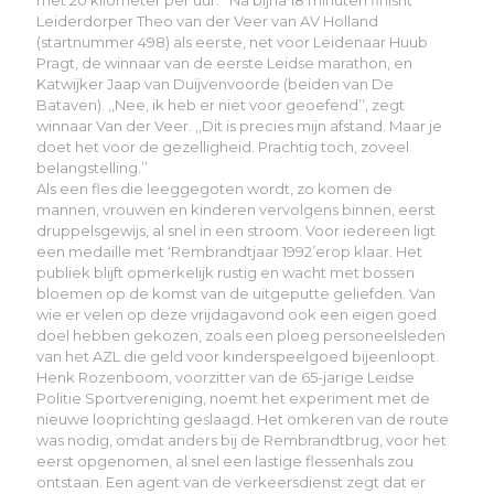
met 20 kilometer per uur.’’ Na bijna 18 minuten finisht
Leiderdorper Theo van der Veer van AV Holland
(startnummer 498) als eerste, net voor Leidenaar Huub
Pragt, de winnaar van de eerste Leidse marathon, en
Katwijker Jaap van Duijvenvoorde (beiden van De
Bataven). ,,Nee, ik heb er niet voor geoefend’’, zegt
winnaar Van der Veer. ,,Dit is precies mijn afstand. Maar je
doet het voor de gezelligheid. Prachtig toch, zoveel
belangstelling.’’
Als een fles die leeggegoten wordt, zo komen de
mannen, vrouwen en kinderen vervolgens binnen, eerst
druppelsgewijs, al snel in een stroom. Voor iedereen ligt
een medaille met ‘Rembrandtjaar 1992’erop klaar. Het
publiek blijft opmerkelijk rustig en wacht met bossen
bloemen op de komst van de uitgeputte geliefden. Van
wie er velen op deze vrijdagavond ook een eigen goed
doel hebben gekozen, zoals een ploeg personeelsleden
van het AZL die geld voor kinderspeelgoed bijeenloopt.
Henk Rozenboom, voorzitter van de 65-jarige Leidse
Politie Sportvereniging, noemt het experiment met de
nieuwe looprichting geslaagd. Het omkeren van de route
was nodig, omdat anders bij de Rembrandtbrug, voor het
eerst opgenomen, al snel een lastige flessenhals zou
ontstaan. Een agent van de verkeersdienst zegt dat er