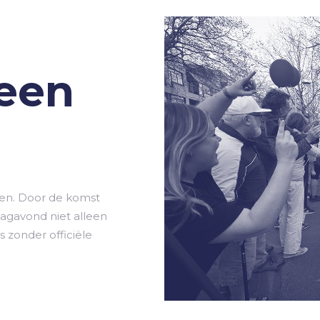
 een
ken. Door de komst
dagavond niet alleen
 zonder officiële