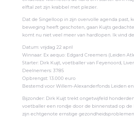
elftal zet zijn krabbel met plezier.
Dat de Singelloop in zijn overvolle agenda past,
beweging heeft geschoten, gaan Kuijts gedachten 
komt nu niet veel meer van hardlopen. Ik vind de
Datum: vrijdag 22 april
Winnaar: Ex aequo: Edgard Creemers (Leiden Atl
Starter: Dirk Kuijt, voetballer van Feyenoord, Live
Deelnemers: 3785
Opbrengst: 13.000 euro
Bestemd voor Willem-Alexanderfonds Leiden en S
Bijzonder: Dirk Kuijt trekt ongetwijfeld honderd
voetballer een rondje door de binnenstad op de koo
zijn echtgenote ernstige gezondheidsproblemen