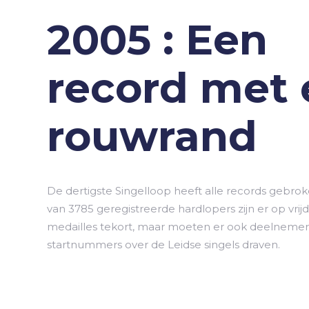
2005 : Een
record met
rouwrand
De dertigste Singelloop heeft alle records gebro
van 3785 geregistreerde hardlopers zijn er op vrij
medailles tekort, maar moeten er ook deelnemers
startnummers over de Leidse singels draven.