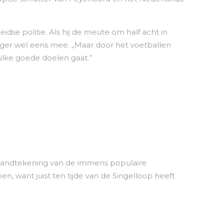
dse politie. Als hij de meute om half acht in
eger wel eens mee. ,,Maar door het voetballen
ulke goede doelen gaat.’’
en handtekening van de immens populaire
en, want juist ten tijde van de Singelloop heeft