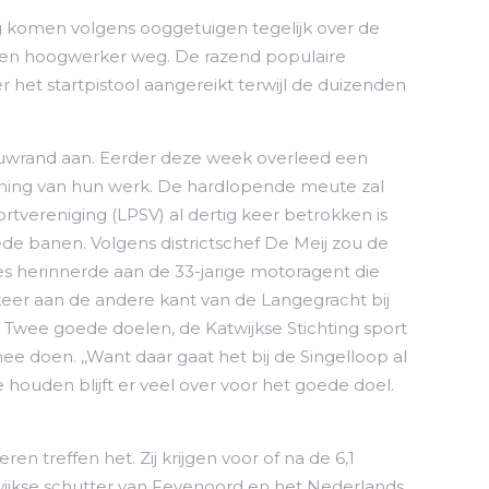
rg komen volgens ooggetuigen tegelijk over de
t een hoogwerker weg. De razend populaire
r het startpistool aangereikt terwijl de duizenden
rouwrand aan. Eerder deze week overleed een
fening van hun werk. De hardlopende meute zal
portvereniging (LPSV) al dertig keer betrokken is
ede banen. Volgens districtschef De Meij zou de
les herinnerde aan de 33-jarige motoragent die
keer aan de andere kant van de Langegracht bij
Twee goede doelen, de Katwijkse Stichting sport
doen. ,,Want daar gaat het bij de Singelloop al
e houden blijft er veel over voor het goede doel.
en treffen het. Zij krijgen voor of na de 6,1
wijkse schutter van Feyenoord en het Nederlands