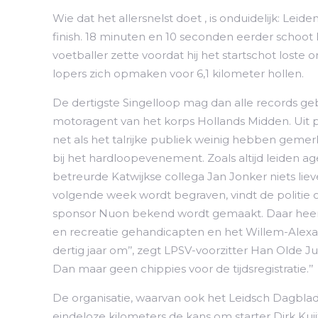
Wie dat het allersnelst doet , is onduidelijk: 
finish. 18 minuten en 10 seconden eerder schoot 
voetballer zette voordat hij het startschot loste 
lopers zich opmaken voor 6,1 kilometer hollen.
De dertigste Singelloop mag dan alle records ge
motoragent van het korps Hollands Midden. Uit p
net als het talrijke publiek weinig hebben gemerkt
bij het hardloopevenement. Zoals altijd leiden a
betreurde Katwijkse collega Jan Jonker niets lie
volgende week wordt begraven, vindt de politie 
sponsor Nuon bekend wordt gemaakt. Daar heerst
en recreatie gehandicapten en het Willem-Alexa
dertig jaar om’’, zegt LPSV-voorzitter Han Olde J
Dan maar geen chippies voor de tijdsregistratie.’’
De organisatie, waarvan ook het Leidsch Dagblad de
eindeloze kilometers de kans om starter Dirk Ku