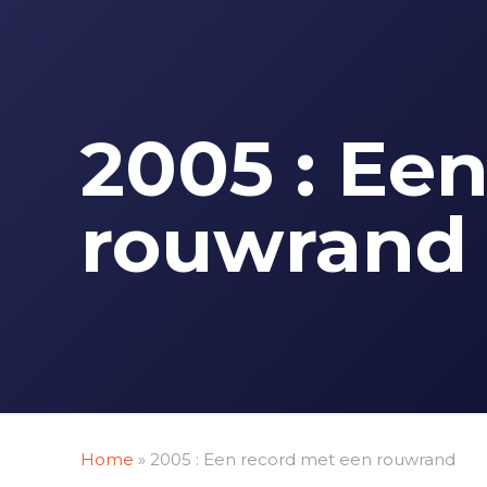
2005 : Ee
rouwrand
Home
»
2005 : Een record met een rouwrand