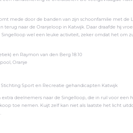
 komt mede door de banden van zijn schoonfamilie met de Lei
terug naar de Oranjeloop in Katwijk. Daar draafde hij vro
 Singelloop wel een leuke activiteit, zeker omdat het om z
etiek) en Raymon van den Berg 18.10
rpool, Oranje
tichting Sport en Recreatie gehandicapten Katwijk
en extra deelnemers naar de Singelloop, die in ruil voor e
p toe nemen. Kuijt zelf kan niet als laatste het licht uitdo
.